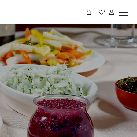
דלג לתוכן
דלג לסרגל הניווט
פתיחת חלונית עגלה
מדיניות ואיזורי משלוחים
סגור
טיפים להזמנה המושלמת
תעודת כשרות
כבר רשומים? התחברו
יצירת קשר
זכור אותי