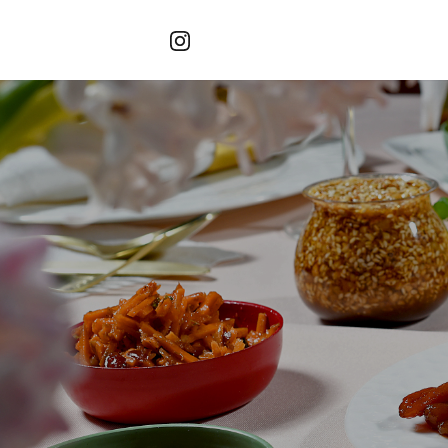
לעמוד
האפיסרי
הפייסבוק
חגים
של
באינסטגרם
האפיסרי
חגים
ש/אורח
 קלה ומהירה במיוחד. המשיכו למילוי פרטיכם
ות של משתמש רשום כבר עכשיו.