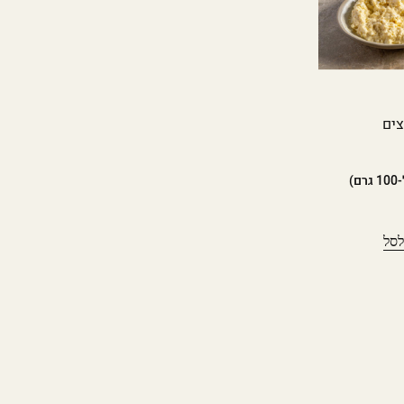
צים
גרם)
לסל