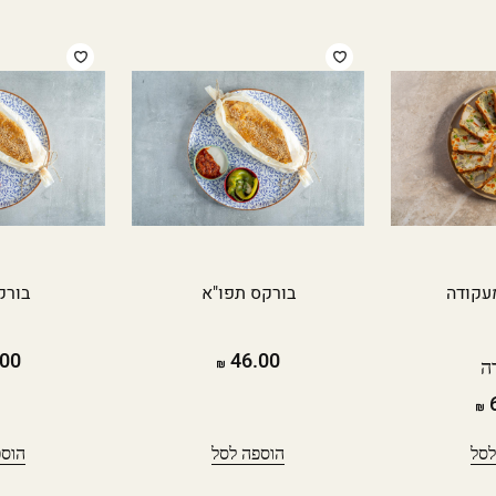
עקודה
בורקס תפו"א
בורק
00
46.00
ה
6
לסל
הוספה לסל
הוספ