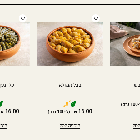
בשר
בצל ממולא
עלי גפן
גרם)
16.00
16.00
(ל-100 גרם)
לסל
הוספה לסל
הוספ