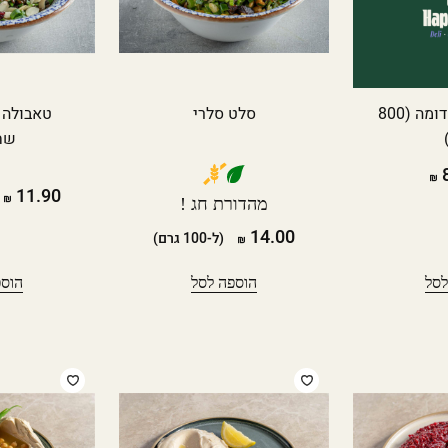
סלט קינואה אדומה (800
סלט סלרי
טאבולה 
שח
8
11.90
מהדורת חג !
14.00
(ל-100 גרם)
לסל
הוספה לסל
הוספ